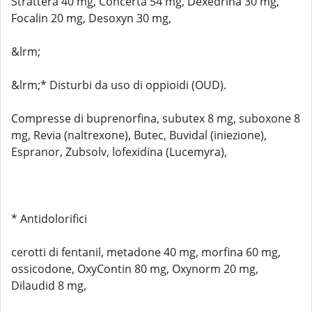
Strattera 40 mg, Concerta 54 mg, Dexedrina 30 mg,
Focalin 20 mg, Desoxyn 30 mg,
&lrm;
&lrm;* Disturbi da uso di oppioidi (OUD).
Compresse di buprenorfina, subutex 8 mg, suboxone 8
mg, Revia (naltrexone), Butec, Buvidal (iniezione),
Espranor, Zubsolv, lofexidina (Lucemyra),
* Antidolorifici
cerotti di fentanil, metadone 40 mg, morfina 60 mg,
ossicodone, OxyContin 80 mg, Oxynorm 20 mg,
Dilaudid 8 mg,