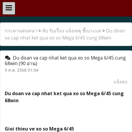
กระดานสนทนา
>
ลับ รับเรื่อง แจ้งเหตุ ชี้เบาะแส
>
Du doan
va cap nhat ket qua xo so Mega 6/45 cung 68win
Du doan va cap nhat ket qua xo so Mega 6/45 cung
68win
(90 อ่าน)
9 ส.ค. 2568 01:04
แจ้งลบ
Du doan va cap nhat ket qua xo so Mega 6/45 cung
68win
Gioi thieu ve xo so Mega 6/45