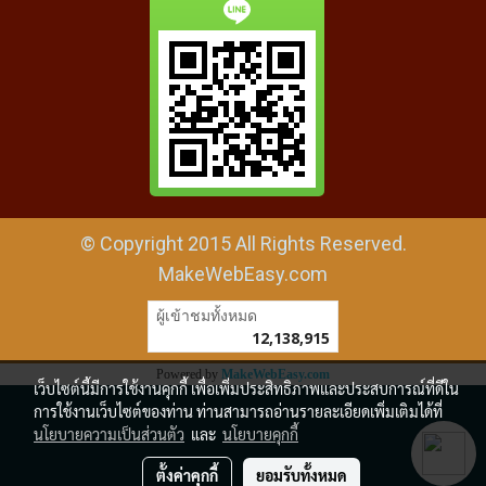
© Copyright 2015 All Rights Reserved.
MakeWebEasy.com
ผู้เข้าชมทั้งหมด
12,138,915
Powered by
MakeWebEasy.com
เว็บไซต์นี้มีการใช้งานคุกกี้ เพื่อเพิ่มประสิทธิภาพและประสบการณ์ที่ดีใน
การใช้งานเว็บไซต์ของท่าน ท่านสามารถอ่านรายละเอียดเพิ่มเติมได้ที่
นโยบายความเป็นส่วนตัว
และ
นโยบายคุกกี้
ตั้งค่าคุกกี้
ยอมรับทั้งหมด