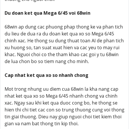
Du doan ket qua Mega 6/45 voi 68win
68win ap dung cac phuong phap thong ke va phan tich
du lieu de dua ra du doan ket qua xo so Mega 6/45
chinh xac. He thong su dung thuat toan AI de phan tich
xu huong so, tan suat xuat hien va cac yeu to may rui
khac. Nguoi choi co the tham khao cac goi y tu 68win
de lua chon bo so tiem nang cho minh.
Cap nhat ket qua xo so nhanh chong
Mot trong nhung uu diem cua 68win la kha nang cap
nhat ket qua xo so Mega 6/45 nhanh chong va chinh
xac. Ngay sau khi ket qua duoc cong bo, he thong se
hien thi chi tiet cac con so trung thuong cung voi thong
tin giai thuong. Dieu nay giup nguoi choi tiet kiem thoi
gian va nam bat thong tin kip thoi.