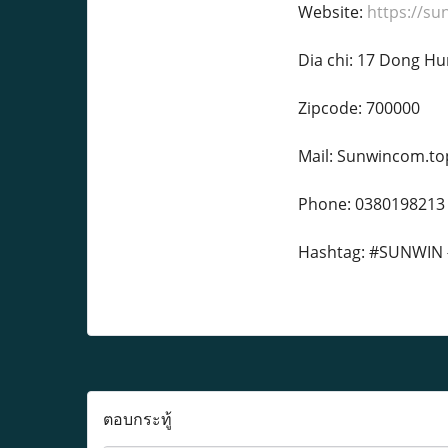
Website:
https://s
Dia chi: 17 Dong H
Zipcode: 700000
Mail: Sunwincom.t
Phone: 0380198213
Hashtag: #SUNWIN 
ตอบกระทู้