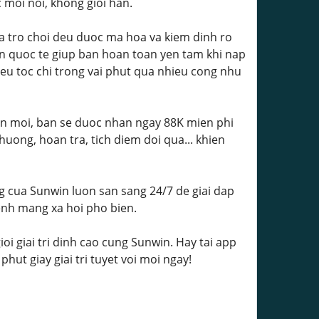
moi noi, khong gioi han.
ua tro choi deu duoc ma hoa va kiem dinh ro
n quoc te giup ban hoan toan yen tam khi nap
sieu toc chi trong vai phut qua nhieu cong nhu
an moi, ban se duoc nhan ngay 88K mien phi
uong, hoan tra, tich diem doi qua... khien
g cua Sunwin luon san sang 24/7 de giai dap
enh mang xa hoi pho bien.
ioi giai tri dinh cao cung Sunwin. Hay tai app
t giay giai tri tuyet voi moi ngay!