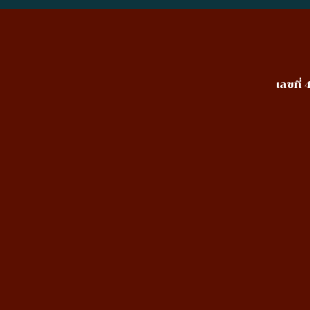
เลขที