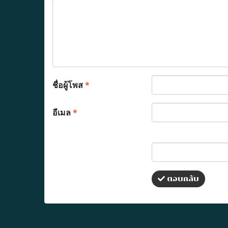
ชื่อผู้โพส
*
อีเมล
*
ตอบกลับ