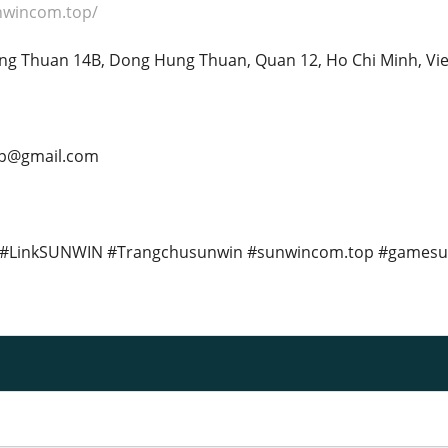
unwincom.top/
ung Thuan 14B, Dong Hung Thuan, Quan 12, Ho Chi Minh, V
op@gmail.com
#LinkSUNWIN #Trangchusunwin #sunwincom.top #gamesu