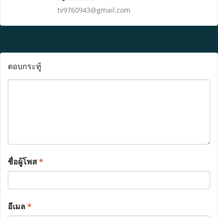
tv9760943@gmail.com
ตอบกระทู้
ชื่อผู้โพส
*
อีเมล
*