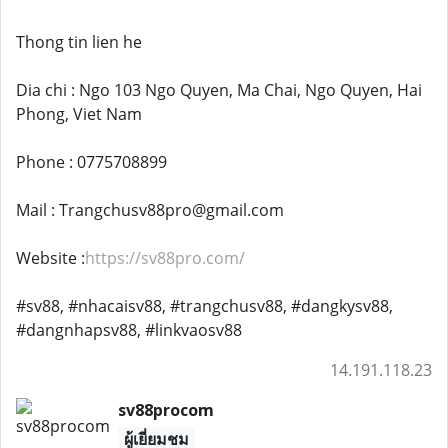
Thong tin lien he
Dia chi : Ngo 103 Ngo Quyen, Ma Chai, Ngo Quyen, Hai
Phong, Viet Nam
Phone : 0775708899
Mail : Trangchusv88pro@gmail.com
Website :
https://sv88pro.com/
#sv88, #nhacaisv88, #trangchusv88, #dangkysv88,
#dangnhapsv88, #linkvaosv88
14.191.118.23
sv88procom
ผู้เยี่ยมชม