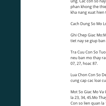
ung. Cac con so nay 
phan khong the thieu
kha nang xuat hien 
Cach Dung So Mo Lo
Ghi Chep Giac Mo:Moi
tiet nay se giup ban
Tra Cuu Con So Tuon
neu ban mo thay ran,
07, 27, hoac 87.
Lua Chon Con So De
cung cap cac loai cu
Mot So Giac Mo Va 
la 23, 34, 45.Mo Tha
Con so lien quan la 1