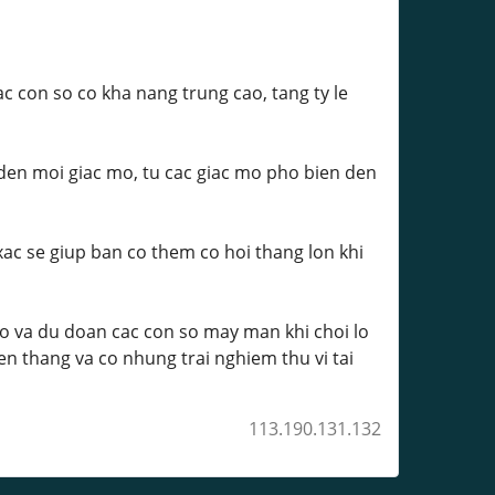
 con so co kha nang trung cao, tang ty le
den moi giac mo, tu cac giac mo pho bien den
xac se giup ban co them co hoi thang lon khi
mo va du doan cac con so may man khi choi lo
en thang va co nhung trai nghiem thu vi tai
113.190.131.132