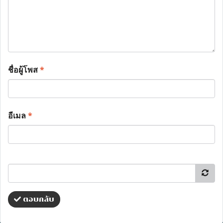
ชื่อผู้โพส
*
อีเมล
*
ตอบกลับ