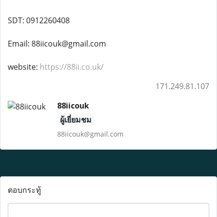
SDT: 0912260408
Email: 88iicouk@gmail.com
website:
https://88ii.co.uk/
171.249.81.107
88iicouk
ผู้เยี่ยมชม
88iicouk@gmail.com
ตอบกระทู้