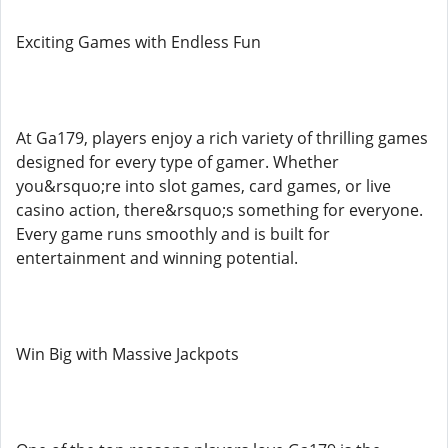
Exciting Games with Endless Fun
At Ga179, players enjoy a rich variety of thrilling games
designed for every type of gamer. Whether
you&rsquo;re into slot games, card games, or live
casino action, there&rsquo;s something for everyone.
Every game runs smoothly and is built for
entertainment and winning potential.
Win Big with Massive Jackpots