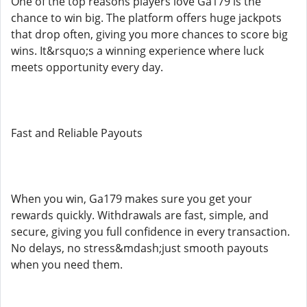
One of the top reasons players love Ga179 is the
chance to win big. The platform offers huge jackpots
that drop often, giving you more chances to score big
wins. It&rsquo;s a winning experience where luck
meets opportunity every day.
Fast and Reliable Payouts
When you win, Ga179 makes sure you get your
rewards quickly. Withdrawals are fast, simple, and
secure, giving you full confidence in every transaction.
No delays, no stress&mdash;just smooth payouts
when you need them.