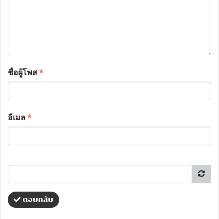
ชื่อผู้โพส
*
อีเมล
*
ตอบกลับ