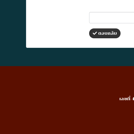
ตอบกลับ
เลขที