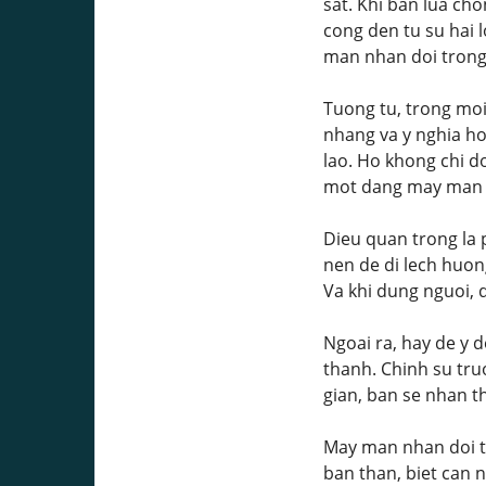
sat. Khi ban lua ch
cong den tu su hai l
man nhan doi trong
Tuong tu, trong moi
nhang va y nghia ho
lao. Ho khong chi d
mot dang may man n
Dieu quan trong la 
nen de di lech huong
Va khi dung nguoi, 
Ngoai ra, hay de y d
thanh. Chinh su tru
gian, ban se nhan t
May man nhan doi th
ban than, biet can 