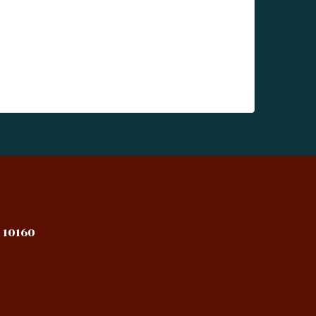
 10160