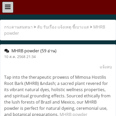
กระดานสนทนา
>
ลับ รับเรื่อง แจ้งเหตุ ชี้เบาะแส
>
MHRB
powder
MHRB powder
(59 อ่าน)
10 ส.ค. 2568 21:34
แจ้งลบ
Tap into the therapeutic prowess of Mimosa Hostilis
Root Bark (MHRB) &ndash; a sacred plant revered for
its vibrant natural dyes, holistic wellness properties,
and spiritual grounding effects. Sourced ethically from
the lush forests of Brazil and Mexico, our MHRB
powder is perfect for natural dyeing, ceremonial use,
and botanical preparations.
MHRB powder