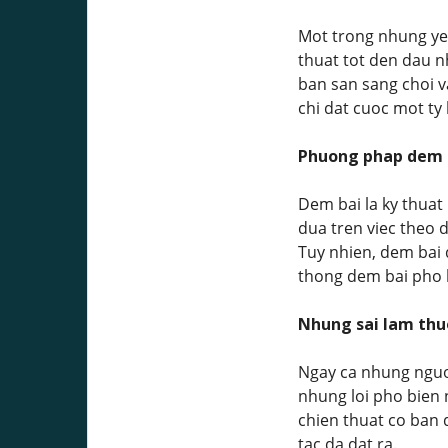
Mot trong nhung yeu
thuat tot den dau n
ban san sang choi v
chi dat cuoc mot ty
Phuong phap dem ba
Dem bai la ky thuat
dua tren viec theo d
Tuy nhien, dem bai 
thong dem bai pho b
Nhung sai lam thu
Ngay ca nhung nguoi
nhung loi pho bien n
chien thuat co ban 
tac da dat ra.