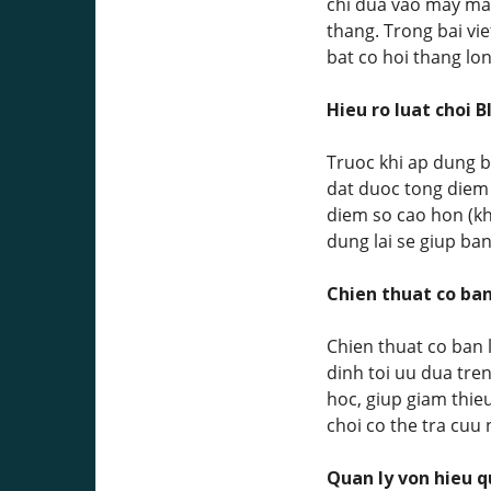
chi dua vao may man
thang. Trong bai vi
bat co hoi thang lon
Hieu ro luat choi B
Truoc khi ap dung ba
dat duoc tong diem 
diem so cao hon (kh
dung lai se giup ban
Chien thuat co ban
Chien thuat co ban 
dinh toi uu dua tre
hoc, giup giam thie
choi co the tra cuu
Quan ly von hieu q