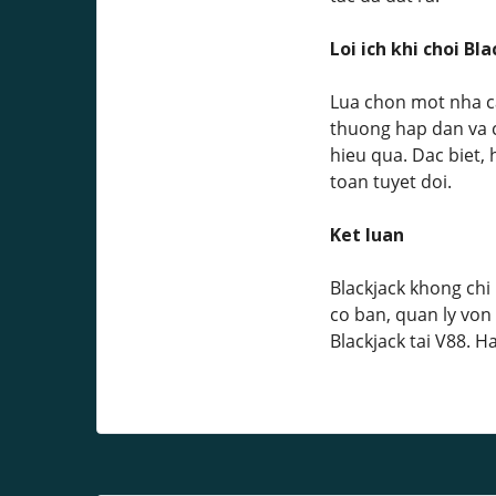
Loi ich khi choi Bl
Lua chon mot nha cai
thuong hap dan va c
hieu qua. Dac biet,
toan tuyet doi.
Ket luan
Blackjack khong chi
co ban, quan ly von
Blackjack tai V88. 