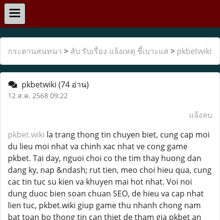
กระดานสนทนา
>
ลับ รับเรื่อง แจ้งเหตุ ชี้เบาะแส
>
pkbetwiki
pkbetwiki
(74 อ่าน)
12 ส.ค. 2568 09:22
แจ้งลบ
pkbet.wiki
la trang thong tin chuyen biet, cung cap moi
du lieu moi nhat va chinh xac nhat ve cong game
pkbet. Tai day, nguoi choi co the tim thay huong dan
dang ky, nap &ndash; rut tien, meo choi hieu qua, cung
cac tin tuc su kien va khuyen mai hot nhat. Voi noi
dung duoc bien soan chuan SEO, de hieu va cap nhat
lien tuc, pkbet.wiki giup game thu nhanh chong nam
bat toan bo thong tin can thiet de tham gia pkbet an