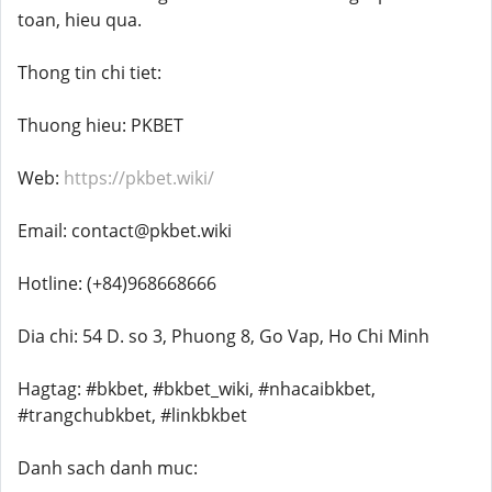
toan, hieu qua.
Thong tin chi tiet:
Thuong hieu: PKBET
Web:
https://pkbet.wiki/
Email: contact@pkbet.wiki
Hotline: (+84)968668666
Dia chi: 54 D. so 3, Phuong 8, Go Vap, Ho Chi Minh
Hagtag: #bkbet, #bkbet_wiki, #nhacaibkbet,
#trangchubkbet, #linkbkbet
Danh sach danh muc: