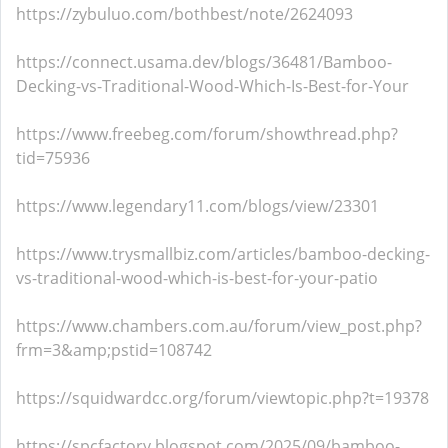
https://zybuluo.com/bothbest/note/2624093
https://connect.usama.dev/blogs/36481/Bamboo-
Decking-vs-Traditional-Wood-Which-Is-Best-for-Your
https://www.freebeg.com/forum/showthread.php?
tid=75936
https://www.legendary11.com/blogs/view/23301
https://www.trysmallbiz.com/articles/bamboo-decking-
vs-traditional-wood-which-is-best-for-your-patio
https://www.chambers.com.au/forum/view_post.php?
frm=3&amp;pstid=108742
https://squidwardcc.org/forum/viewtopic.php?t=19378
https://spcfactory.blogspot.com/2025/09/bamboo-