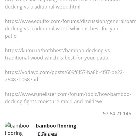
decking-vs-traditional-wood.html
https://www.edufex.com/forums/discussion/general/ba
decking-vs-traditional-wood-which-is-best-for-your-
patio
https://kumu.io/bothbest/bamboo-decking-vs-
traditional-wood-which-is-best-for-your-patio
https://yodayo.com/posts/609f6f57-ba8b-4f87-be22-
25487b0687ad
https://www.runelister.com/forum/topic/how-bamboo-
decking-fights-moisture-mold-and-mildew/
97.64.21.146
bamboo flooring
ผู้เยี่ยมชม