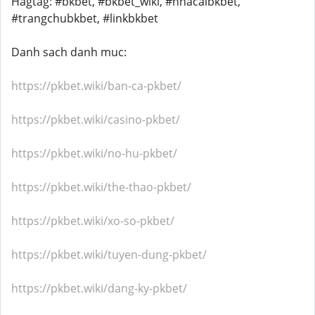
Hagtag: #bkbet, #bkbet_wiki, #nhacaibkbet,
#trangchubkbet, #linkbkbet
Danh sach danh muc:
https://pkbet.wiki/ban-ca-pkbet/
https://pkbet.wiki/casino-pkbet/
https://pkbet.wiki/no-hu-pkbet/
https://pkbet.wiki/the-thao-pkbet/
https://pkbet.wiki/xo-so-pkbet/
https://pkbet.wiki/tuyen-dung-pkbet/
https://pkbet.wiki/dang-ky-pkbet/