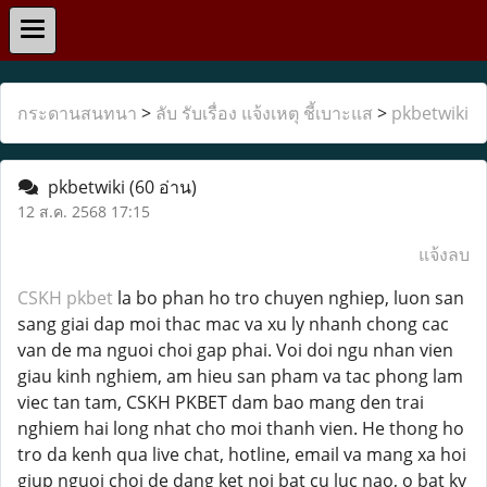
กระดานสนทนา
>
ลับ รับเรื่อง แจ้งเหตุ ชี้เบาะแส
>
pkbetwiki
pkbetwiki
(60 อ่าน)
12 ส.ค. 2568 17:15
แจ้งลบ
CSKH pkbet
la bo phan ho tro chuyen nghiep, luon san
sang giai dap moi thac mac va xu ly nhanh chong cac
van de ma nguoi choi gap phai. Voi doi ngu nhan vien
giau kinh nghiem, am hieu san pham va tac phong lam
viec tan tam, CSKH PKBET dam bao mang den trai
nghiem hai long nhat cho moi thanh vien. He thong ho
tro da kenh qua live chat, hotline, email va mang xa hoi
giup nguoi choi de dang ket noi bat cu luc nao, o bat ky