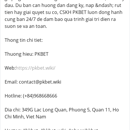
dau. Du ban can huong dan dang ky, nap &ndash; rut
tien hay giai quyet su co, CSKH PKBET luon dong hanh
cung ban 24/7 de dam bao qua trinh giai tri dien ra
suon se va an toan.
Thong tin chi tiet:
Thuong hieu: PKBET
Web:
https://pkbet.wiki/
Email: contact@pkbet.wiki
Hotline: (+84)968668666
Dia chi: 349G Lac Long Quan, Phuong 5, Quan 11, Ho
Chi Minh, Viet Nam