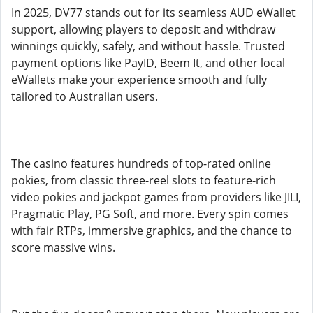
In 2025, DV77 stands out for its seamless AUD eWallet
support, allowing players to deposit and withdraw
winnings quickly, safely, and without hassle. Trusted
payment options like PayID, Beem It, and other local
eWallets make your experience smooth and fully
tailored to Australian users.
The casino features hundreds of top-rated online
pokies, from classic three-reel slots to feature-rich
video pokies and jackpot games from providers like JILI,
Pragmatic Play, PG Soft, and more. Every spin comes
with fair RTPs, immersive graphics, and the chance to
score massive wins.