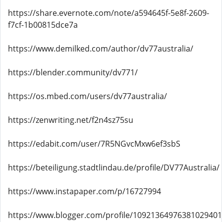
https://share.evernote.com/note/a594645f-5e8f-2609-
f7cf-1b00815dce7a
https://www.demilked.com/author/dv77australia/
https://blender.community/dv771/
https://os.mbed.com/users/dv77australia/
https://zenwriting.net/f2n4sz75su
https://edabit.com/user/7R5NGvcMxw6ef3sbS
https://beteiligung.stadtlindau.de/profile/DV77Australia/
https://www.instapaper.com/p/16727994
https://www.blogger.com/profile/10921364976381029401