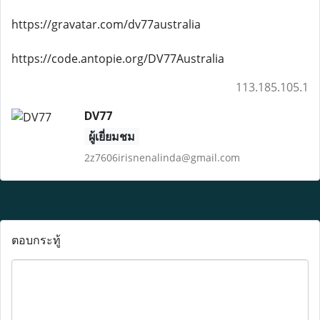
https://gravatar.com/dv77australia
https://code.antopie.org/DV77Australia
113.185.105.1
DV77
ผู้เยี่ยมชม
2z7606irisnenalinda@gmail.com
ตอบกระทู้