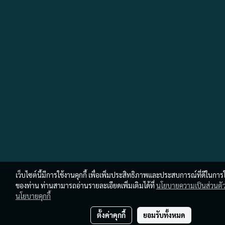
เว็บไซต์นี้มีการใช้งานคุกกี้ เพื่อเพิ่มประสิทธิภาพและประสบการณ์ที่ดีในการ
ของท่าน ท่านสามารถอ่านรายละเอียดเพิ่มเติมได้ที่
นโยบายความเป็นส่วนตั
นโยบายคุกกี้
ตั้งค่าคุกกี้
ยอมรับทั้งหมด