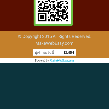
© Copyright 2015 All Rights Reserved.
MakeWebEasy.com
ผู้เข้าชมวันนี้
13,954
Powered by
MakeWebEasy.com