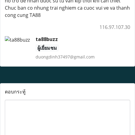
ho tro de nhan duoc su tu van kip thoi khi can thiet
Chuc ban co nhung trai nghiem ca cuoc vui ve va thanh
cong cung TA88
116.97.107.30
ta88buzz
ผู้เยี่ยมชม
duongdinh37497@gmail.com
ตอบกระทู้