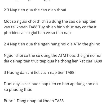
2 3 Nap tien qua the cao dien thoai
Mot so nguoi choi thich su dung the cao de nap tien
vao tai khoan TA88 Tuy nhien hinh thuc nay co the it
pho bien va co gioi han ve so tien nap
2 4 Nap tien qua the ngan hang noi dia ATM the ghi no
Nguoi choi co the su dung the ATM hoac the ghi no noi
dia de nap tien truc tiep qua he thong lien ket cua TA88
3 Huong dan chi tiet cach nap tien TA88
Duoi day la cac buoc nap tien co ban ap dung cho da
so phuong thuc
Buoc 1 Dang nhap tai khoan TA88