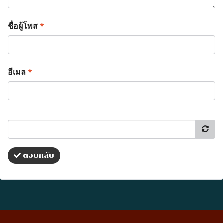
ชื่อผู้โพส
*
อีเมล
*
ตอบกลับ