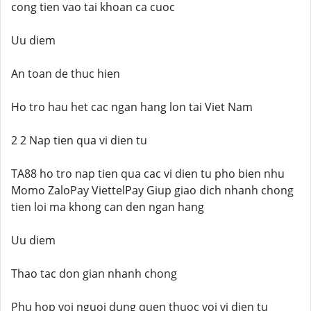
cong tien vao tai khoan ca cuoc
Uu diem
An toan de thuc hien
Ho tro hau het cac ngan hang lon tai Viet Nam
2 2 Nap tien qua vi dien tu
TA88 ho tro nap tien qua cac vi dien tu pho bien nhu
Momo ZaloPay ViettelPay Giup giao dich nhanh chong
tien loi ma khong can den ngan hang
Uu diem
Thao tac don gian nhanh chong
Phu hop voi nguoi dung quen thuoc voi vi dien tu