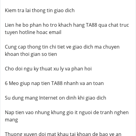
Kiem tra lai thong tin giao dich
Lien he bo phan ho tro khach hang TA88 qua chat truc
tuyen hotline hoac email
Cung cap thong tin chi tiet ve giao dich ma chuyen
khoan thoi gian so tien
Cho doi ngu ky thuat xu ly va phan hoi
6 Meo giup nap tien TA88 nhanh va an toan
Su dung mang Internet on dinh khi giao dich
Nap tien vao nhung khung gio it nguoi de tranh nghen
mang
Thuong xuyen doi mat khau tai khoan de bao ve an