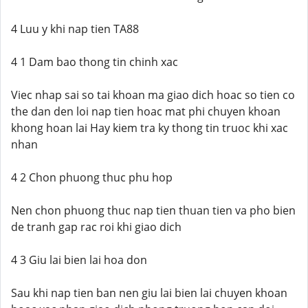
4 Luu y khi nap tien TA88
4 1 Dam bao thong tin chinh xac
Viec nhap sai so tai khoan ma giao dich hoac so tien co
the dan den loi nap tien hoac mat phi chuyen khoan
khong hoan lai Hay kiem tra ky thong tin truoc khi xac
nhan
4 2 Chon phuong thuc phu hop
Nen chon phuong thuc nap tien thuan tien va pho bien
de tranh gap rac roi khi giao dich
4 3 Giu lai bien lai hoa don
Sau khi nap tien ban nen giu lai bien lai chuyen khoan