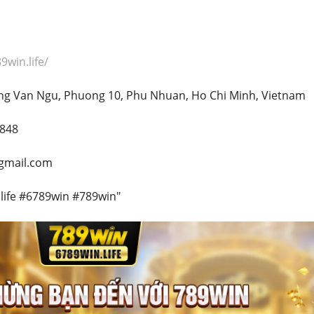
9win.life/
Dang Van Ngu, Phuong 10, Phu Nhuan, Ho Chi Minh, Vietnam
6848
@gmail.com
life #6789win #789win"