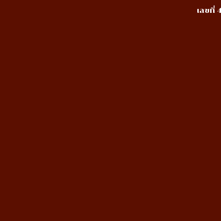
เลขที