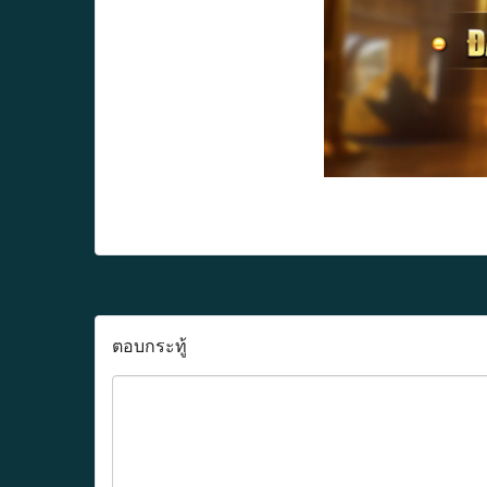
ตอบกระทู้