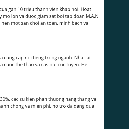
cua gan 10 trieu thanh vien khap noi. Hoat
y mo lon va duoc giam sat boi tap doan M.A.N
o nen mot san choi an toan, minh bach va
ha cung cap noi tieng trong nganh. Nha cai
a cuoc the thao va casino truc tuyen. He
30%, cac su kien phan thuong hang thang va
hanh chong va mien phi, ho tro da dang qua