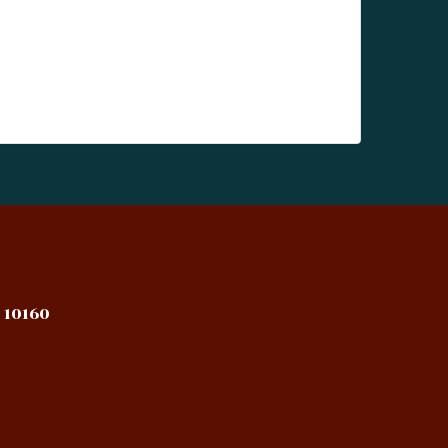
 10160