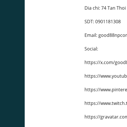
Dia chi: 74 Tan Tho
SDT: 0901181308
Email: good88npc
Social:
https://x.com/goo
https://www.yout
https://www.pinte
https://www.twitc
https://gravatar.