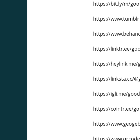
https://bit.ly/m/g
https://www.tumb
https://www.behan
https://linktr.ee/
https://heylink.m
https://linksta.cc
https://igli.me/go
https://cointr.ee/
https://www.geoge
https://www.qrco