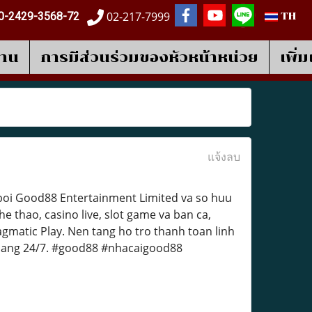
02-217-7999
0-2429-3568-72
TH
งาน
การมีส่วนร่วมของหัวหน้าหน่วย
เพิ่
แจ้งลบ
 boi Good88 Entertainment Limited va so huu
 thao, casino live, slot game va ban ca,
matic Play. Nen tang ho tro thanh toan linh
h hang 24/7. #good88 #nhacaigood88