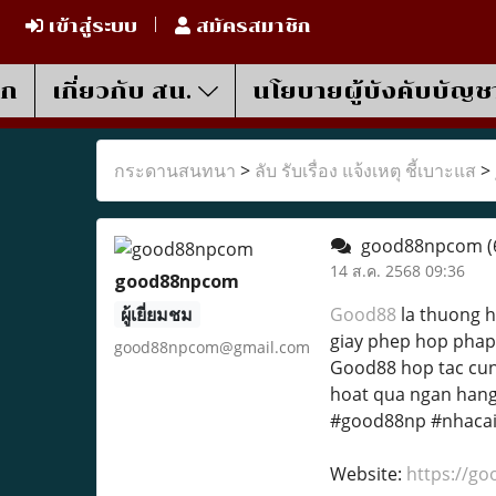
เข้าสู่ระบบ
สมัครสมาชิก
รก
เกี่ยวกับ สน.
นโยบายผู้บังคับบัญช
กระดานสนทนา
>
ลับ รับเรื่อง แจ้งเหตุ ชี้เบาะแส
>
good88npcom
(
14 ส.ค. 2568 09:36
good88npcom
ผู้เยี่ยมชม
Good88
la thuong h
giay phep hop phap 
good88npcom@gmail.com
Good88 hop tac cung
hoat qua ngan hang,
#good88np #nhaca
Website:
https://g