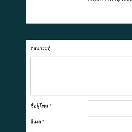
ตอบกระทู้
ชื่อผู้โพส
*
อีเมล
*