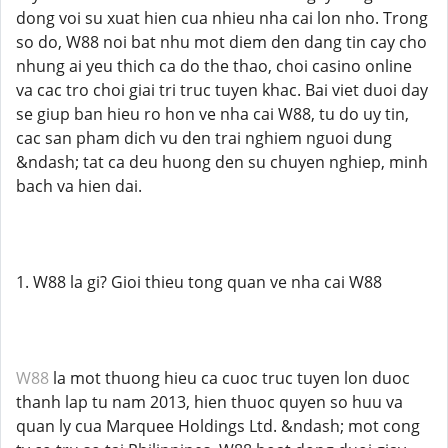
dong voi su xuat hien cua nhieu nha cai lon nho. Trong
so do, W88 noi bat nhu mot diem den dang tin cay cho
nhung ai yeu thich ca do the thao, choi casino online
va cac tro choi giai tri truc tuyen khac. Bai viet duoi day
se giup ban hieu ro hon ve nha cai W88, tu do uy tin,
cac san pham dich vu den trai nghiem nguoi dung
&ndash; tat ca deu huong den su chuyen nghiep, minh
bach va hien dai.
1. W88 la gi? Gioi thieu tong quan ve nha cai W88
W88
la mot thuong hieu ca cuoc truc tuyen lon duoc
thanh lap tu nam 2013, hien thuoc quyen so huu va
quan ly cua Marquee Holdings Ltd. &ndash; mot cong