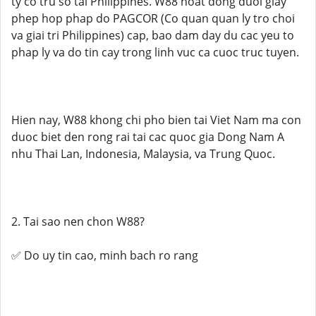
ty co tru so tai Philippines. W88 hoat dong duoi giay
phep hop phap do PAGCOR (Co quan quan ly tro choi
va giai tri Philippines) cap, bao dam day du cac yeu to
phap ly va do tin cay trong linh vuc ca cuoc truc tuyen.
Hien nay, W88 khong chi pho bien tai Viet Nam ma con
duoc biet den rong rai tai cac quoc gia Dong Nam A
nhu Thai Lan, Indonesia, Malaysia, va Trung Quoc.
2. Tai sao nen chon W88?
✅ Do uy tin cao, minh bach ro rang