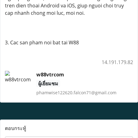
tren dien thoai Android va iOS, giup nguoi choi truy
cap nhanh chong moi luc, moi noi.
3. Cac san pham noi bat tai W88
14.191.179.82
w88vtrcom
ผู้เยี่ยมชม
phamwise122620.falcon71@gmail.com
ตอบกระทู้