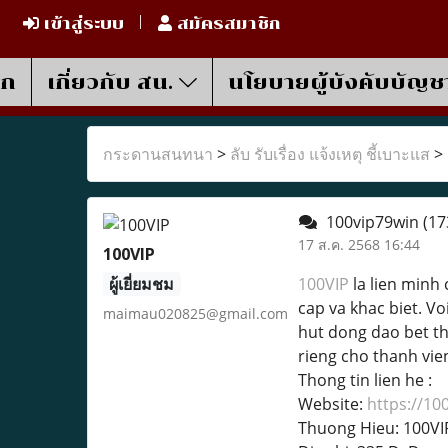
เข้าสู่ระบบ
สมัครสมาชิก
รก
เกี่ยวกับ สน.
นโยบายผู้บังคับบัญช
กระดานสนทนา
>
ลับ รับเรื่อง แจ้งเหตุ ชี้เบาะแส
>
100vip79win
(17
17 ส.ค. 2568 16:44
100VIP
ผู้เยี่ยมชม
100VIP
la lien minh 
cap va khac biet. V
maimau020825@gmail.com
hut dong dao bet t
rieng cho thanh vie
Thong tin lien he :
Website:
https://10
Thuong Hieu: 100VI