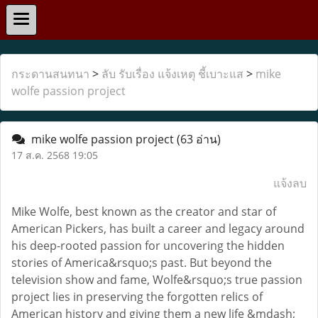
กระดานสนทนา
>
ลับ รับเรื่อง แจ้งเหตุ ชี้เบาะแส
>
mike
wolfe passion project
mike wolfe passion project
(63 อ่าน)
17 ส.ค. 2568 19:05
แจ้งลบ
Mike Wolfe, best known as the creator and star of
American Pickers, has built a career and legacy around
his deep-rooted passion for uncovering the hidden
stories of America&rsquo;s past. But beyond the
television show and fame, Wolfe&rsquo;s true passion
project lies in preserving the forgotten relics of
American history and giving them a new life &mdash;