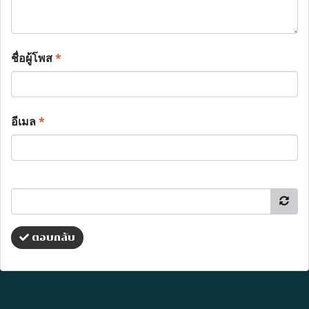
ชื่อผู้โพส
*
อีเมล
*
ตอบกลับ