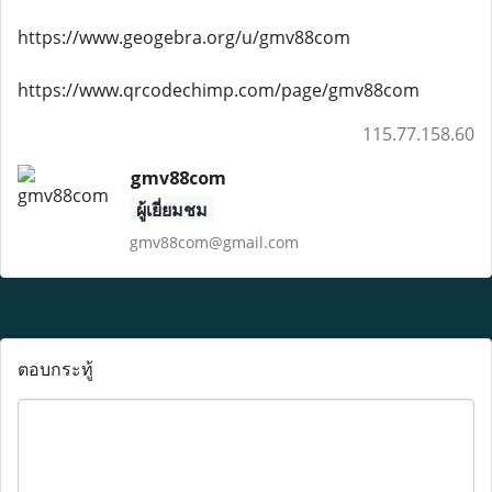
https://www.geogebra.org/u/gmv88com
https://www.qrcodechimp.com/page/gmv88com
115.77.158.60
gmv88com
ผู้เยี่ยมชม
gmv88com@gmail.com
ตอบกระทู้