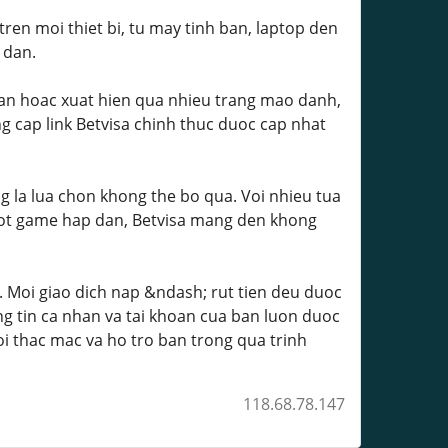
ren moi thiet bi, tu may tinh ban, laptop den
 dan.
han hoac xuat hien qua nhieu trang mao danh,
g cap link Betvisa chinh thuc duoc cap nhat
g la lua chon khong the bo qua. Voi nhieu tua
slot game hap dan, Betvisa mang den khong
 Moi giao dich nap &ndash; rut tien deu duoc
g tin ca nhan va tai khoan cua ban luon duoc
i thac mac va ho tro ban trong qua trinh
118.68.78.147