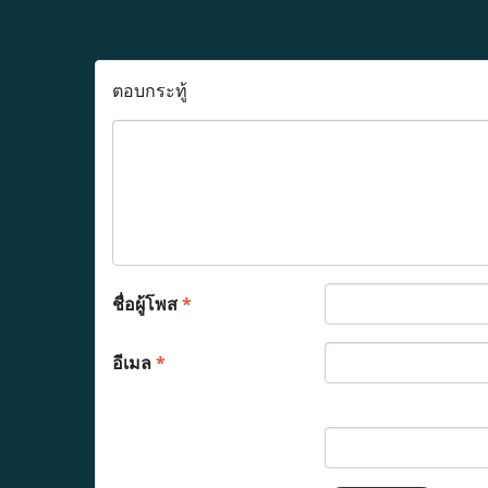
ตอบกระทู้
ชื่อผู้โพส
*
อีเมล
*