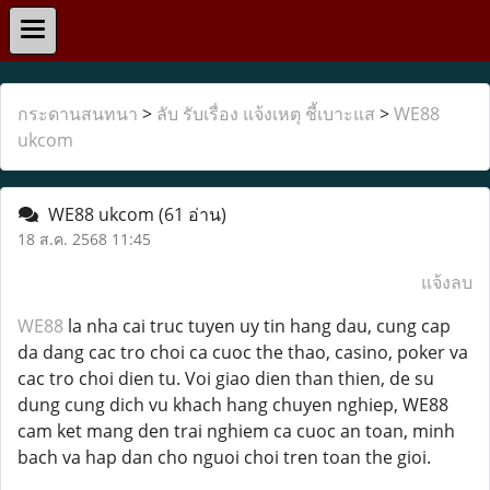
กระดานสนทนา
>
ลับ รับเรื่อง แจ้งเหตุ ชี้เบาะแส
>
WE88
ukcom
WE88 ukcom
(61 อ่าน)
18 ส.ค. 2568 11:45
แจ้งลบ
WE88
la nha cai truc tuyen uy tin hang dau, cung cap
da dang cac tro choi ca cuoc the thao, casino, poker va
cac tro choi dien tu. Voi giao dien than thien, de su
dung cung dich vu khach hang chuyen nghiep, WE88
cam ket mang den trai nghiem ca cuoc an toan, minh
bach va hap dan cho nguoi choi tren toan the gioi.