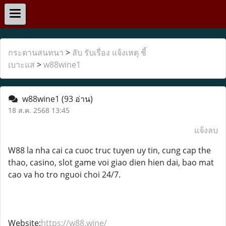
กระดานสนทนา
>
ลับ รับเรื่อง แจ้งเหตุ ชี้
เบาะแส
>
w88wine1
w88wine1
(93 อ่าน)
18 ส.ค. 2568 13:45
แจ้งลบ
W88 la nha cai ca cuoc truc tuyen uy tin, cung cap the
thao, casino, slot game voi giao dien hien dai, bao mat
cao va ho tro nguoi choi 24/7.
Website:
https://w88.wine/