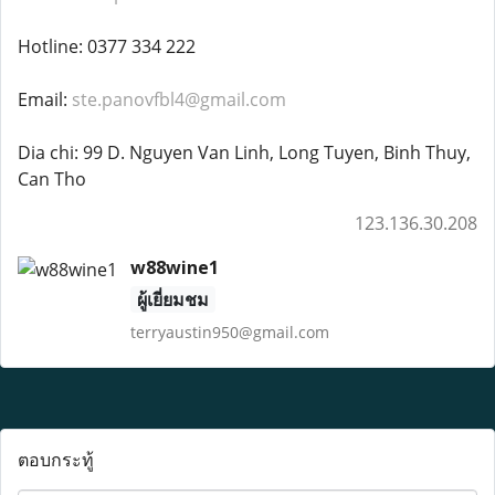
Hotline: 0377 334 222
Email:
ste.panovfbl4@gmail.com
Dia chi: 99 D. Nguyen Van Linh, Long Tuyen, Binh Thuy,
Can Tho
123.136.30.208
w88wine1
ผู้เยี่ยมชม
terryaustin950@gmail.com
ตอบกระทู้