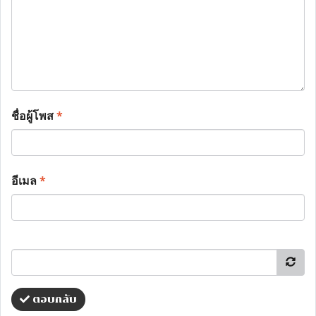
ชื่อผู้โพส
*
อีเมล
*
ตอบกลับ