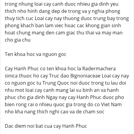
trong nhung loai cay canh duoc nhieu gia dinh yeu
thich nho hinh dang dep de trong va y nghia phong
thuy tich cuc Loai cay nay thuong duoc trung bay trong
phong khach ban lam viec hoac cac khong gian sinh
hoat chung mang den cam giac thu thai va may man
cho gia chu
Ten khoa hoc va nguon goc
Cay Hanh Phuc co ten khoa hoc la Radermachera
sinica thuoc ho cay Truc dao Bignoniaceae Loai cay nay
co nguon goc tu Trung Quoc noi duoc trong tu lau doi
nhu mot loai cay canh mang lai su binh an va hanh
phuc cho gia dinh Ngay nay cay Hanh Phuc duoc pho
bien rong rai o nhieu quoc gia trong do co Viet Nam
nho kha nang thich nghi cao va de cham soc
Dac diem noi bat cua cay Hanh Phuc