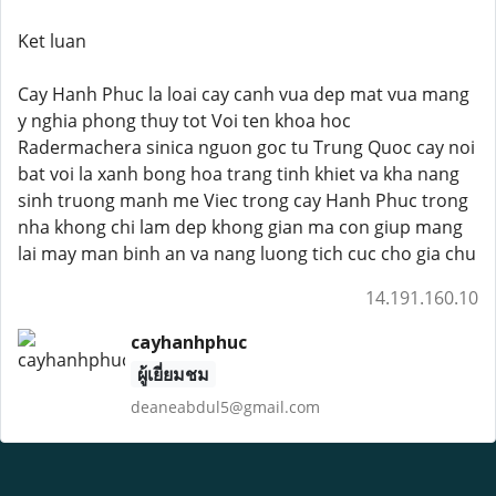
Ket luan
Cay Hanh Phuc la loai cay canh vua dep mat vua mang
y nghia phong thuy tot Voi ten khoa hoc
Radermachera sinica nguon goc tu Trung Quoc cay noi
bat voi la xanh bong hoa trang tinh khiet va kha nang
sinh truong manh me Viec trong cay Hanh Phuc trong
nha khong chi lam dep khong gian ma con giup mang
lai may man binh an va nang luong tich cuc cho gia chu
14.191.160.10
cayhanhphuc
ผู้เยี่ยมชม
deaneabdul5@gmail.com