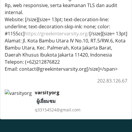
Rp, web responsive, serta keamanan TLS dan audit
internal.
Website: [/size][size= 13pt; text-decoration-line:
underline; text-decoration-skip-ink: none; color:
#1155cc]
https://greekintervarsity.org/
[/size][size= 13pt]
Alamat: Jl. Kota Bambu Utara IV No.10, RT.5/RW.6, Kota
Bambu Utara, Kec. Palmerah, Kota Jakarta Barat,
Daerah Khusus Ibukota Jakarta 11420, Indonesia
Telepon: (+62)212876822
Email: contact@greekintervarsity.org[/size]</span>
202.83.126.67
varsityorg
ผู้เยี่ยมชม
q33154524@gmail.com