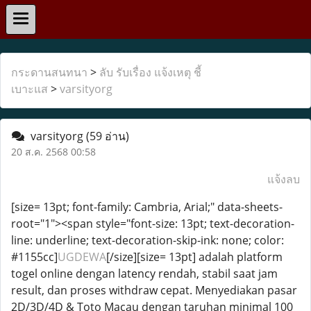
กระดานสนทนา
>
ลับ รับเรื่อง แจ้งเหตุ ชี้
เบาะแส
>
varsityorg
varsityorg
(59 อ่าน)
20 ส.ค. 2568 00:58
แจ้งลบ
[size= 13pt; font-family: Cambria, Arial;" data-sheets-
root="1"><span style="font-size: 13pt; text-decoration-
line: underline; text-decoration-skip-ink: none; color:
#1155cc]
UGDEWA
[/size][size= 13pt] adalah platform
togel online dengan latency rendah, stabil saat jam
result, dan proses withdraw cepat. Menyediakan pasar
2D/3D/4D & Toto Macau dengan taruhan minimal 100