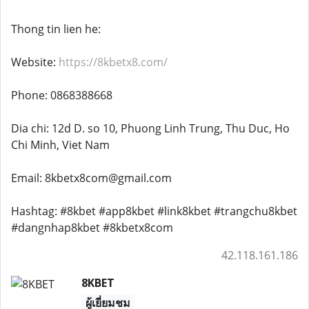
Thong tin lien he:
Website:
https://8kbetx8.com/
Phone: 0868388668
Dia chi: 12d D. so 10, Phuong Linh Trung, Thu Duc, Ho
Chi Minh, Viet Nam
Email: 8kbetx8com@gmail.com
Hashtag: #8kbet #app8kbet #link8kbet #trangchu8kbet
#dangnhap8kbet #8kbetx8com
42.118.161.186
8KBET
ผู้เยี่ยมชม