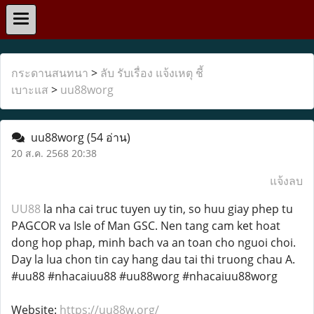
กระดานสนทนา
>
ลับ รับเรื่อง แจ้งเหตุ ชี้
เบาะแส
>
uu88worg
uu88worg
(54 อ่าน)
20 ส.ค. 2568 20:38
แจ้งลบ
UU88
la nha cai truc tuyen uy tin, so huu giay phep tu
PAGCOR va Isle of Man GSC. Nen tang cam ket hoat
dong hop phap, minh bach va an toan cho nguoi choi.
Day la lua chon tin cay hang dau tai thi truong chau A.
#uu88 #nhacaiuu88 #uu88worg #nhacaiuu88worg
Website:
https://uu88w.org/