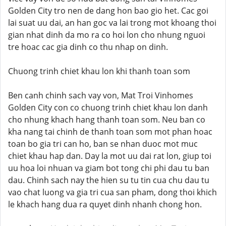
Golden City tro nen de dang hon bao gio het. Cac goi
lai suat uu dai, an han goc va lai trong mot khoang thoi
gian nhat dinh da mo ra co hoi lon cho nhung nguoi
tre hoac cac gia dinh co thu nhap on dinh.
Chuong trinh chiet khau lon khi thanh toan som
Ben canh chinh sach vay von, Mat Troi Vinhomes
Golden City con co chuong trinh chiet khau lon danh
cho nhung khach hang thanh toan som. Neu ban co
kha nang tai chinh de thanh toan som mot phan hoac
toan bo gia tri can ho, ban se nhan duoc mot muc
chiet khau hap dan. Day la mot uu dai rat lon, giup toi
uu hoa loi nhuan va giam bot tong chi phi dau tu ban
dau. Chinh sach nay the hien su tu tin cua chu dau tu
vao chat luong va gia tri cua san pham, dong thoi khich
le khach hang dua ra quyet dinh nhanh chong hon.