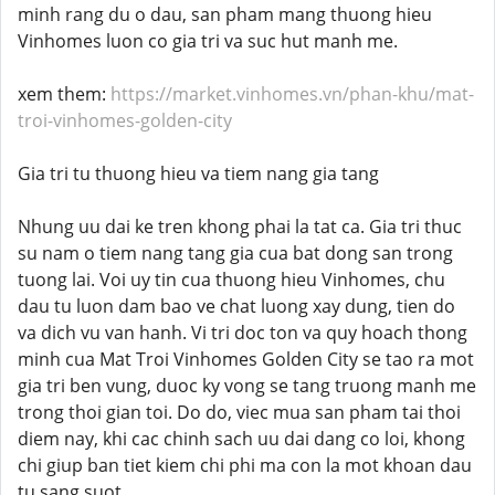
minh rang du o dau, san pham mang thuong hieu
Vinhomes luon co gia tri va suc hut manh me.
xem them:
https://market.vinhomes.vn/phan-khu/mat-
troi-vinhomes-golden-city
Gia tri tu thuong hieu va tiem nang gia tang
Nhung uu dai ke tren khong phai la tat ca. Gia tri thuc
su nam o tiem nang tang gia cua bat dong san trong
tuong lai. Voi uy tin cua thuong hieu Vinhomes, chu
dau tu luon dam bao ve chat luong xay dung, tien do
va dich vu van hanh. Vi tri doc ton va quy hoach thong
minh cua Mat Troi Vinhomes Golden City se tao ra mot
gia tri ben vung, duoc ky vong se tang truong manh me
trong thoi gian toi. Do do, viec mua san pham tai thoi
diem nay, khi cac chinh sach uu dai dang co loi, khong
chi giup ban tiet kiem chi phi ma con la mot khoan dau
tu sang suot.