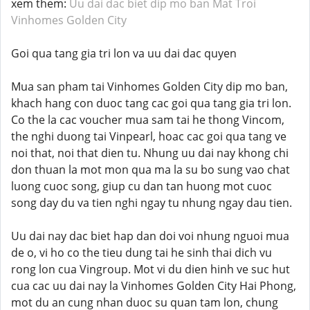
xem them:
Uu dai dac biet dip mo ban Mat Troi
Vinhomes Golden City
Goi qua tang gia tri lon va uu dai dac quyen
Mua san pham tai Vinhomes Golden City dip mo ban,
khach hang con duoc tang cac goi qua tang gia tri lon.
Co the la cac voucher mua sam tai he thong Vincom,
the nghi duong tai Vinpearl, hoac cac goi qua tang ve
noi that, noi that dien tu. Nhung uu dai nay khong chi
don thuan la mot mon qua ma la su bo sung vao chat
luong cuoc song, giup cu dan tan huong mot cuoc
song day du va tien nghi ngay tu nhung ngay dau tien.
Uu dai nay dac biet hap dan doi voi nhung nguoi mua
de o, vi ho co the tieu dung tai he sinh thai dich vu
rong lon cua Vingroup. Mot vi du dien hinh ve suc hut
cua cac uu dai nay la Vinhomes Golden City Hai Phong,
mot du an cung nhan duoc su quan tam lon, chung