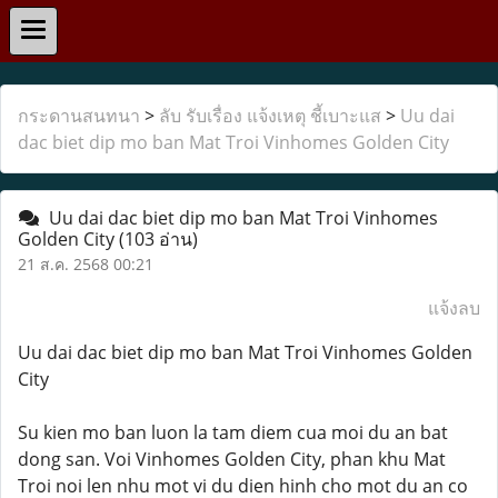
กระดานสนทนา
>
ลับ รับเรื่อง แจ้งเหตุ ชี้เบาะแส
>
Uu dai
dac biet dip mo ban Mat Troi Vinhomes Golden City
Uu dai dac biet dip mo ban Mat Troi Vinhomes
Golden City
(103 อ่าน)
21 ส.ค. 2568 00:21
แจ้งลบ
Uu dai dac biet dip mo ban Mat Troi Vinhomes Golden
City
Su kien mo ban luon la tam diem cua moi du an bat
dong san. Voi Vinhomes Golden City, phan khu Mat
Troi noi len nhu mot vi du dien hinh cho mot du an co