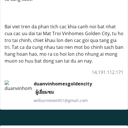
Bai viet tren da phan tich cac khia canh noi bat nhat
cua cac uu dai tai Mat Troi Vinhomes Golden City, tu ho
tro tai chinh, chiet khau lon den cac goi qua tang gia
tri. Tat ca da cung nhau tao nen mot bo chinh sach ban
hang hoan hao, mo ra co hoi lon cho nhung ai mong
muon so huu bat dong san tai du an nay.
14.191.112.171
duanvinhomesgoldencity
ผู้เยี่ยมชม
wilburnlexie951@gmail.com