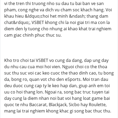
vi the tren thi truong nho su dau tu bai ban ve san
pham, cong nghe va dich vu cham soc khach hang. Voi
khau hieu &ldquo;choi het minh &ndash; thang dam
chat&rdquo;, VSBET khong chi la noi giai tri ma con la
diem den ly tuong cho nhung ai khao khat trai nghiem
cam giac chinh phuc thuc su.
Kho tro choi tai VSBET vo cung da dang, dap ung day
du nhu cau cua moi hoi vien. Nguoi choi co the thoa
suc thu suc voi cac keo cuoc the thao dinh cao, tu bong
da, bong ro, quan vot cho den eSports. Moi tran dau
deu duoc cung cap ty le keo hap dan, giup anh em toi
uu co hoi thang lon. Ngoai ra, song bac truc tuyen tai
day cung la diem nhan noi bat voi hang loat game bai
quoc te nhu Baccarat, Blackjack, Sicbo hay Roulette,
mang lai trai nghiem khong khac gi song bac thuc thu.