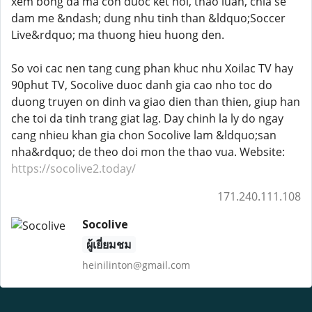
xem bong da ma con duoc ket noi, thao luan, chia se
dam me &ndash; dung nhu tinh than &ldquo;Soccer
Live&rdquo; ma thuong hieu huong den.
So voi cac nen tang cung phan khuc nhu Xoilac TV hay
90phut TV, Socolive duoc danh gia cao nho toc do
duong truyen on dinh va giao dien than thien, giup han
che toi da tinh trang giat lag. Day chinh la ly do ngay
cang nhieu khan gia chon Socolive lam &ldquo;san
nha&rdquo; de theo doi mon the thao vua. Website:
https://socolive2.today/
171.240.111.108
Socolive
ผู้เยี่ยมชม
heinilinton@gmail.com