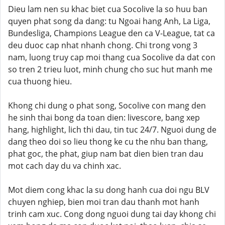
Dieu lam nen su khac biet cua Socolive la so huu ban
quyen phat song da dang: tu Ngoai hang Anh, La Liga,
Bundesliga, Champions League den ca V-League, tat ca
deu duoc cap nhat nhanh chong. Chi trong vong 3
nam, luong truy cap moi thang cua Socolive da dat con
so tren 2 trieu luot, minh chung cho suc hut manh me
cua thuong hieu.
Khong chi dung o phat song, Socolive con mang den
he sinh thai bong da toan dien: livescore, bang xep
hang, highlight, lich thi dau, tin tuc 24/7. Nguoi dung de
dang theo doi so lieu thong ke cu the nhu ban thang,
phat goc, the phat, giup nam bat dien bien tran dau
mot cach day du va chinh xac.
Mot diem cong khac la su dong hanh cua doi ngu BLV
chuyen nghiep, bien moi tran dau thanh mot hanh
trinh cam xuc. Cong dong nguoi dung tai day khong chi