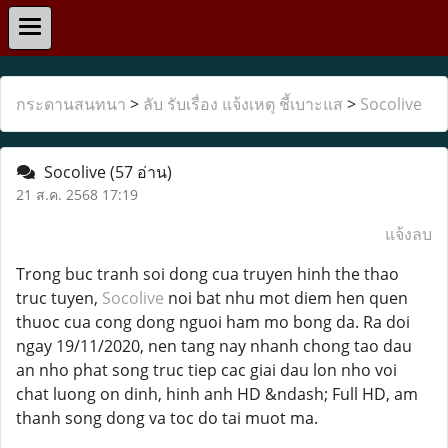
กระดานสนทนา
>
ลับ รับเรื่อง แจ้งเหตุ ชี้เบาะแส
>
Socolive
Socolive
(57 อ่าน)
21 ส.ค. 2568 17:19
แจ้งลบ
Trong buc tranh soi dong cua truyen hinh the thao
truc tuyen,
Socolive
noi bat nhu mot diem hen quen
thuoc cua cong dong nguoi ham mo bong da. Ra doi
ngay 19/11/2020, nen tang nay nhanh chong tao dau
an nho phat song truc tiep cac giai dau lon nho voi
chat luong on dinh, hinh anh HD &ndash; Full HD, am
thanh song dong va toc do tai muot ma.