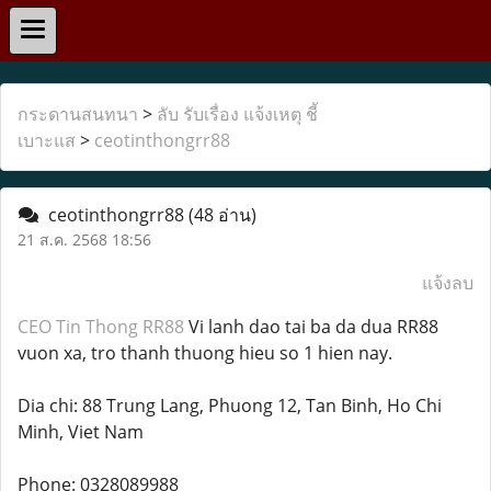
กระดานสนทนา
>
ลับ รับเรื่อง แจ้งเหตุ ชี้
เบาะแส
>
ceotinthongrr88
ceotinthongrr88
(48 อ่าน)
21 ส.ค. 2568 18:56
แจ้งลบ
CEO Tin Thong RR88
Vi lanh dao tai ba da dua RR88
vuon xa, tro thanh thuong hieu so 1 hien nay.
Dia chi: 88 Trung Lang, Phuong 12, Tan Binh, Ho Chi
Minh, Viet Nam
Phone: 0328089988