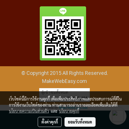
© Copyright 2015 All Rights Reserved.
MakeWebEasy.com
ผู้เข้าชมทั้งหมด
12,105,401
เว็บไซต์นี้มีการใช้งานคุกกี้ เพื่อเพิ่มประสิทธิภาพและประสบการณ์ที่ดีใน
การใช้งานเว็บไซต์ของท่าน ท่านสามารถอ่านรายละเอียดเพิ่มเติมได้ที่
Powered by
MakeWebEasy.com
นโยบายความเป็นส่วนตัว
และ
นโยบายคุกกี้
ตั้งค่าคุกกี้
ยอมรับทั้งหมด