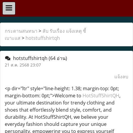
กระดานสนทนา
>
ลับ รับเรื่อง แจ้งเหตุ ชี้
เบาะแส
>
hotstuffshirtqh
hotstuffshirtqh
(64 อ่าน)
21 ส.ค. 2568 23:07
แจ้งลบ
<p dir="ltr" style="line-height: 1.38; margin-top: 0pt;
margin-bottom: 0pt;">Welcome to
HotStuffShirtQH
,
your ultimate destination for trendy clothing and
shoes that effortlessly blend style, comfort, and
durability. At HotStuffShirtQH, we believe your
everyday fashion should capture your unique
personality, empowering you to express yourself