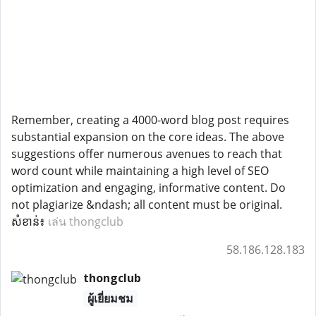
Remember, creating a 4000-word blog post requires
substantial expansion on the core ideas. The above
suggestions offer numerous avenues to reach that
word count while maintaining a high level of SEO
optimization and engaging, informative content. Do
not plagiarize &ndash; all content must be original.
សំខាន់៖
เล่น thongclub
58.186.128.183
thongclub
ผู้เยี่ยมชม