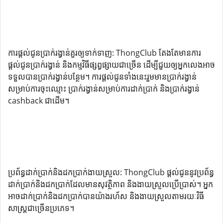
ការផ្តល់ជូនប្រាក់រង្វាន់គួរឲ្យទាក់ទាញ: ThongClub តែងតែមានការ
ផ្តល់ជូនប្រាក់រង្វាន់ និងកម្មវិធីផ្សព្វផ្សាយជាច្រើន ដើម្បីជួយឲ្យអ្នកលេងអាច
ទទួលបានប្រាក់រង្វាន់បន្ថែម។ ការផ្តល់ជូនទាំងនេះរួមមានប្រាក់រង្វាន់
សម្រាប់ការចុះឈ្មោះ ប្រាក់រង្វាន់សម្រាប់ការដាក់ប្រាក់ និងប្រាក់រង្វាន់
cashback ជាដើម។
ប្រព័ន្ធដាក់ប្រាក់និងដកប្រាក់ងាយស្រួល: ThongClub ផ្តល់ជូននូវប្រព័ន្ធ
ដាក់ប្រាក់និងដកប្រាក់ដែលមានសុវត្ថិភាព និងងាយស្រួលប្រើប្រាស់។ អ្នក
អាចដាក់ប្រាក់និងដកប្រាក់បានយ៉ាងរហ័ស និងងាយស្រួលតាមរយៈវិធី
សាស្រ្តជាច្រើនប្រភេទ។