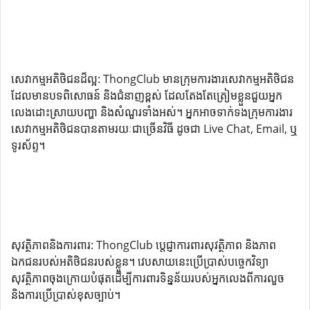
សេវាកម្មអតិថិជនដ៏ល្អ: ThongClub មានក្រុមការងារសេវាកម្មអតិថិជន
ដែលមានបទពិសោធន៍ និងជំនាញខ្ពស់ ដែលតែងតែត្រៀមខ្លួនជួយអ្នក
លេងដោះស្រាយបញ្ហា និងសំណួរទាំងអស់។ អ្នកអាចទាក់ទងក្រុមការងារ
សេវាកម្មអតិថិជនបានតាមរយៈជាច្រើនវិធី ដូចជា Live Chat, Email, ឬ
ទូរស័ព្ទ។
សុវត្ថិភាពនិងការពារ: ThongClub ប្តេជ្ញាការពារសុវត្ថិភាព និងភាព
ឯកជនរបស់អតិថិជនរបស់ខ្លួន។ វេបសាយនេះប្រើប្រាស់បច្ចេកវិទ្យា
សុវត្ថិភាពចុងក្រោយបំផុតដើម្បីការពារទិន្នន័យរបស់អ្នកលេងពីការលួច
និងការប្រើប្រាស់ខុសច្បាប់។