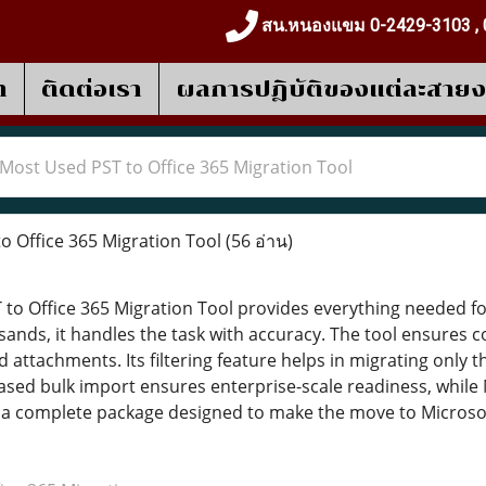
สน.หนองแขม 0-2429-3103 , 
า
ติดต่อเรา
ผลการปฎิบัติของแต่ละสาย
Most Used PST to Office 365 Migration Tool
 Office 365 Migration Tool
(56 อ่าน)
to Office 365 Migration Tool provides everything needed f
sands, it handles the task with accuracy. The tool ensures 
d attachments. Its filtering feature helps in migrating only
ased bulk import ensures enterprise-scale readiness, whil
s a complete package designed to make the move to Microsof