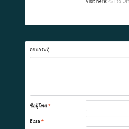
Visit here:
PST to Of
ตอบกระทู้
ชื่อผู้โพส
*
อีเมล
*