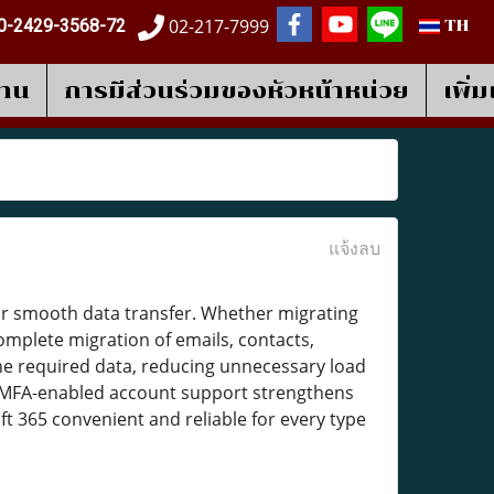
02-217-7999
0-2429-3568-72
TH
งาน
การมีส่วนร่วมของหัวหน้าหน่วย
เพิ่
แจ้งลบ
or smooth data transfer. Whether migrating
complete migration of emails, contacts,
 the required data, reducing unnecessary load
e MFA-enabled account support strengthens
t 365 convenient and reliable for every type