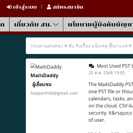
เข้าสู่ระบบ
สมัครสมาชิก
รก
เกี่ยวกับ สน.
นโยบายผู้บังคับบัญช
กระดานสนทนา
>
ลับ รับเรื่อง แจ้งเหตุ ชี้เบาะแส
>
Most Used PST to
25 ส.ค. 2568 19:05
MailsDaddy
ผู้เยี่ยมชม
The MailsDaddy PST 
one PST file or thou
hooperm58@gmail.com
calendars, tasks, an
on the cloud. CSV-b
security. It&rsquo;
of user.