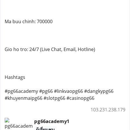
Ma buu chinh: 700000
Gio ho tro: 24/7 (Live Chat, Email, Hotline)
Hashtags
#pg66academy #pg66 #linkvaopg66 #dangkypg66
#khuyenmaipg66 #slotpg66 #casinopg66
103.231.238.179
pg66academy1
ผู้เยี่ยมชม