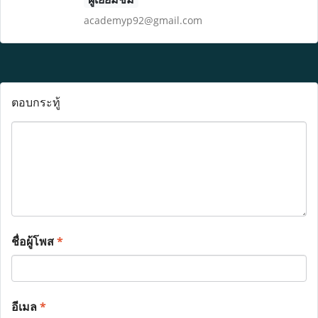
academyp92@gmail.com
ตอบกระทู้
ชื่อผู้โพส
*
อีเมล
*