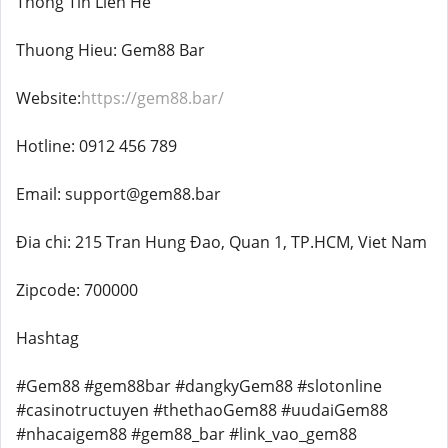
Thong Tin Lien He
Thuong Hieu: Gem88 Bar
Website:
https://gem88.bar/
Hotline: 0912 456 789
Email: support@gem88.bar
Đia chi: 215 Tran Hung Đao, Quan 1, TP.HCM, Viet Nam
Zipcode: 700000
Hashtag
#Gem88 #gem88bar #dangkyGem88 #slotonline
#casinotructuyen #thethaoGem88 #uudaiGem88
#nhacaigem88 #gem88_bar #link_vao_gem88