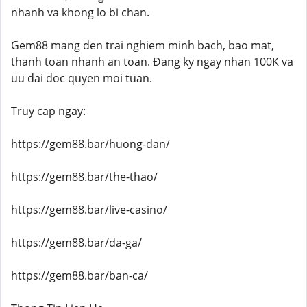
nhanh va khong lo bi chan.
Gem88 mang đen trai nghiem minh bach, bao mat,
thanh toan nhanh an toan. Đang ky ngay nhan 100K va
uu đai đoc quyen moi tuan.
Truy cap ngay:
https://gem88.bar/huong-dan/
https://gem88.bar/the-thao/
https://gem88.bar/live-casino/
https://gem88.bar/da-ga/
https://gem88.bar/ban-ca/