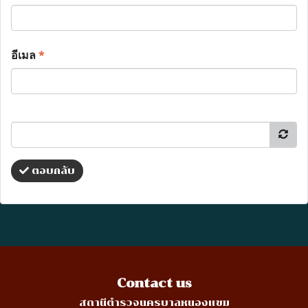
อีเมล
*
ตอบกลับ
Contact us
สถานีตำรวจนครบาลหนองแขม