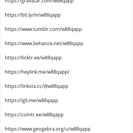
https://gravatar.com/w88qapp
https://bit.ly/m/w88qapp
https://www.tumblr.com/w88qapp
https://www.behance.net/w88qapp
https://linktr.ee/w88qapp
https://heylink.me/w88qapp/
https://linksta.cc/@w88qapp
https://igli.me/w88qapp
https://cointr.ee/w88qapp
https://www.geogebra.org/u/w88qapp