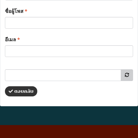
ชื่อผู้โพส
*
อีเมล
*
ตอบกลับ