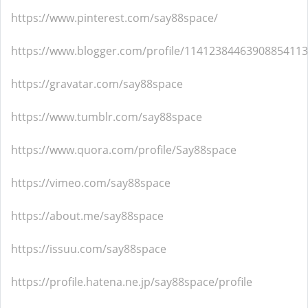
https://www.pinterest.com/say88space/
https://www.blogger.com/profile/11412384463908854113
https://gravatar.com/say88space
https://www.tumblr.com/say88space
https://www.quora.com/profile/Say88space
https://vimeo.com/say88space
https://about.me/say88space
https://issuu.com/say88space
https://profile.hatena.ne.jp/say88space/profile