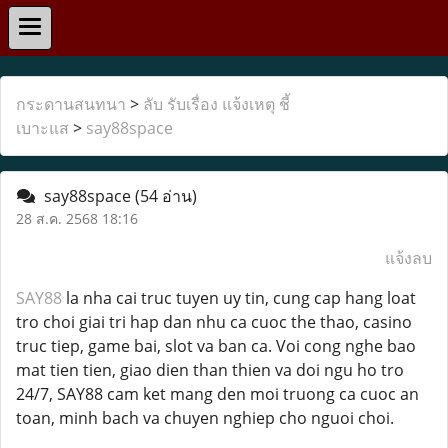
กระดานสนทนา
>
ลับ รับเรื่อง แจ้งเหตุ ชี้
เบาะแส
>
say88space
say88space
(54 อ่าน)
28 ส.ค. 2568 18:16
แจ้งลบ
SAY88
la nha cai truc tuyen uy tin, cung cap hang loat
tro choi giai tri hap dan nhu ca cuoc the thao, casino
truc tiep, game bai, slot va ban ca. Voi cong nghe bao
mat tien tien, giao dien than thien va doi ngu ho tro
24/7, SAY88 cam ket mang den moi truong ca cuoc an
toan, minh bach va chuyen nghiep cho nguoi choi.