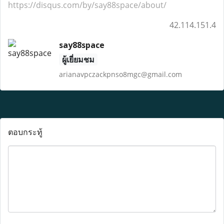
https://disqus.com/by/say88space/about/
42.114.151.4
say88space
ผู้เยี่ยมชม
arianavpczackpnso8mgc@gmail.com
ตอบกระทู้