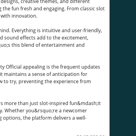
e designs, creative themes, and different
ng the fun fresh and engaging. From classic slot
 with innovation.
nd. Everything is intuitive and user-friendly,
d sound effects add to the excitement,
uo;s this blend of entertainment and
 Official appealing is the frequent updates
 maintains a sense of anticipation for
w to try, preventing the experience from
rs more than just slot-inspired fun&mdash;it
ergy. Whether you&rsquo;re a newcomer
 options, the platform delivers a well-