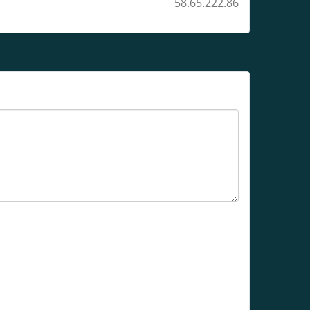
58.65.222.86