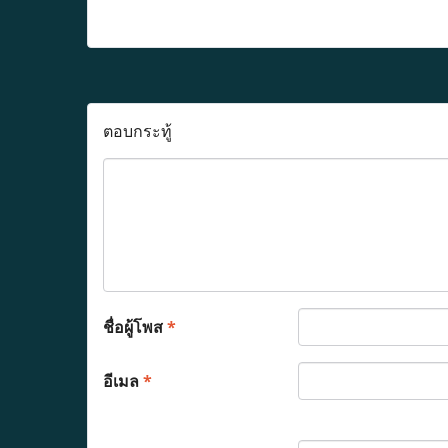
ตอบกระทู้
ชื่อผู้โพส
*
อีเมล
*