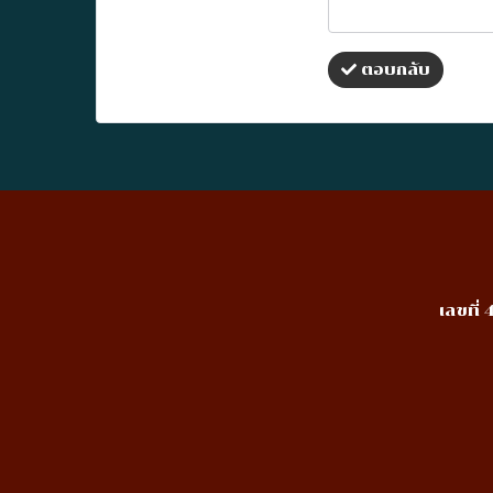
ตอบกลับ
เลขที