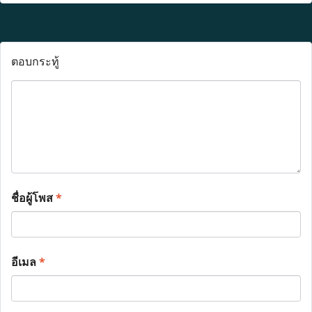
ตอบกระทู้
ชื่อผู้โพส
*
อีเมล
*