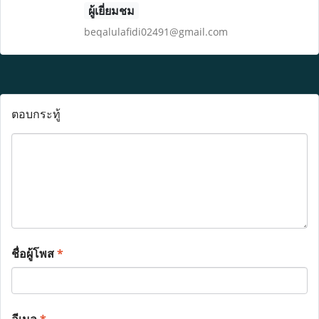
ผู้เยี่ยมชม
beqalulafidi02491@gmail.com
ตอบกระทู้
ชื่อผู้โพส
*