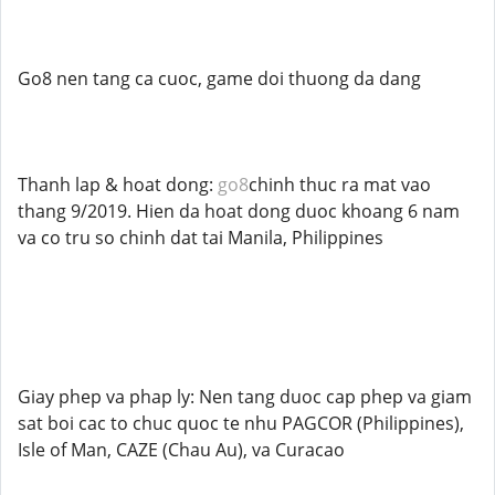
Go8 nen tang ca cuoc, game doi thuong da dang
Thanh lap & hoat dong:
go8
chinh thuc ra mat vao
thang 9/2019. Hien da hoat dong duoc khoang 6 nam
va co tru so chinh dat tai Manila, Philippines
Giay phep va phap ly: Nen tang duoc cap phep va giam
sat boi cac to chuc quoc te nhu PAGCOR (Philippines),
Isle of Man, CAZE (Chau Au), va Curacao