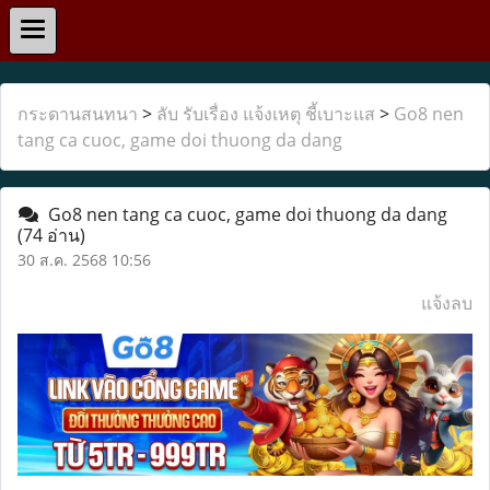
กระดานสนทนา
>
ลับ รับเรื่อง แจ้งเหตุ ชี้เบาะแส
>
Go8 nen
tang ca cuoc, game doi thuong da dang
Go8 nen tang ca cuoc, game doi thuong da dang
(74 อ่าน)
30 ส.ค. 2568 10:56
แจ้งลบ