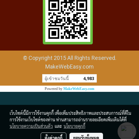
© Copyright 2015 All Rights Reserved.
MakeWebEasy.com
ผู้เข้าชมวันนี้
4,983
Powered by
MakeWebEasy.com
เว็บไซต์นี้มีการใช้งานคุกกี้ เพื่อเพิ่มประสิทธิภาพและประสบการณ์ที่ดีใน
การใช้งานเว็บไซต์ของท่าน ท่านสามารถอ่านรายละเอียดเพิ่มเติมได้ที่
นโยบายความเป็นส่วนตัว
และ
นโยบายคุกกี้
ตั้งค่าคุกกี้
ยอมรับทั้งหมด