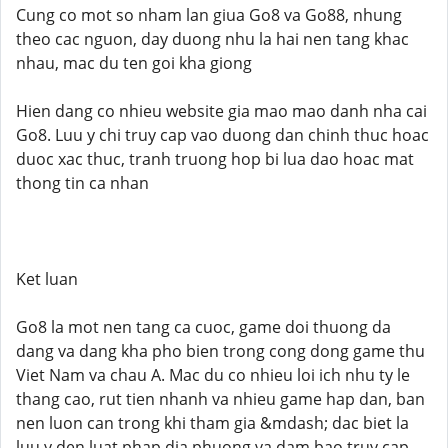
Cung co mot so nham lan giua Go8 va Go88, nhung
theo cac nguon, day duong nhu la hai nen tang khac
nhau, mac du ten goi kha giong
Hien dang co nhieu website gia mao mao danh nha cai
Go8. Luu y chi truy cap vao duong dan chinh thuc hoac
duoc xac thuc, tranh truong hop bi lua dao hoac mat
thong tin ca nhan
Ket luan
Go8 la mot nen tang ca cuoc, game doi thuong da
dang va dang kha pho bien trong cong dong game thu
Viet Nam va chau A. Mac du co nhieu loi ich nhu ty le
thang cao, rut tien nhanh va nhieu game hap dan, ban
nen luon can trong khi tham gia &mdash; dac biet la
luu y den luat phap dia phuong va dam bao truy cap