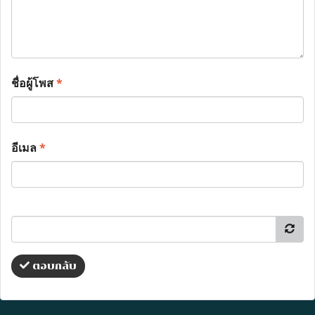
ชื่อผู้โพส
*
อีเมล
*
ตอบกลับ