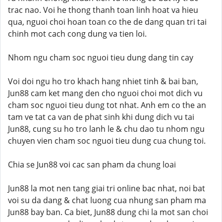
trac nao. Voi he thong thanh toan linh hoat va hieu
qua, nguoi choi hoan toan co the de dang quan tri tai
chinh mot cach cong dung va tien loi.
Nhom ngu cham soc nguoi tieu dung dang tin cay
Voi doi ngu ho tro khach hang nhiet tinh & bai ban,
Jun88 cam ket mang den cho nguoi choi mot dich vu
cham soc nguoi tieu dung tot nhat. Anh em co the an
tam ve tat ca van de phat sinh khi dung dich vu tai
Jun88, cung su ho tro lanh le & chu dao tu nhom ngu
chuyen vien cham soc nguoi tieu dung cua chung toi.
Chia se Jun88 voi cac san pham da chung loai
Jun88 la mot nen tang giai tri online bac nhat, noi bat
voi su da dang & chat luong cua nhung san pham ma
Jun88 bay ban. Ca biet, Jun88 dung chi la mot san choi