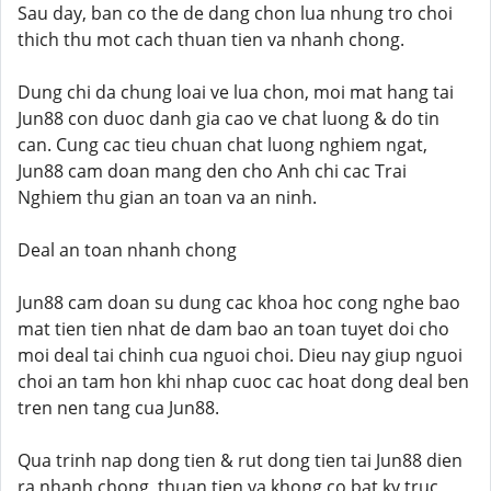
Sau day, ban co the de dang chon lua nhung tro choi
thich thu mot cach thuan tien va nhanh chong.
Dung chi da chung loai ve lua chon, moi mat hang tai
Jun88 con duoc danh gia cao ve chat luong & do tin
can. Cung cac tieu chuan chat luong nghiem ngat,
Jun88 cam doan mang den cho Anh chi cac Trai
Nghiem thu gian an toan va an ninh.
Deal an toan nhanh chong
Jun88 cam doan su dung cac khoa hoc cong nghe bao
mat tien tien nhat de dam bao an toan tuyet doi cho
moi deal tai chinh cua nguoi choi. Dieu nay giup nguoi
choi an tam hon khi nhap cuoc cac hoat dong deal ben
tren nen tang cua Jun88.
Qua trinh nap dong tien & rut dong tien tai Jun88 dien
ra nhanh chong, thuan tien va khong co bat ky truc