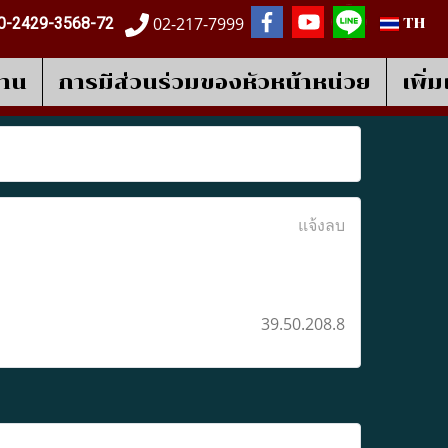
02-217-7999
0-2429-3568-72
TH
งาน
การมีส่วนร่วมของหัวหน้าหน่วย
เพิ่
แจ้งลบ
39.50.208.8