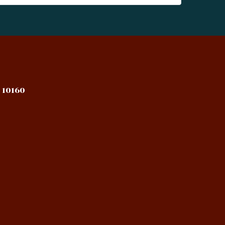
 10160