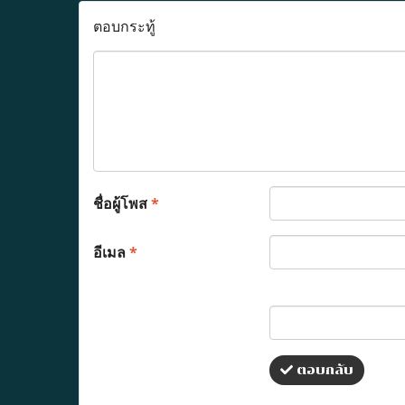
ตอบกระทู้
ชื่อผู้โพส
*
อีเมล
*
ตอบกลับ