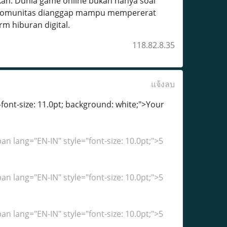
an. Dunia game online bukan hanya soal
da, komunitas dianggap mampu mempererat
m hiburan digital.
118.82.8.35
แจ้งลบ
font-size: 11.0pt; background: white;">Your
an lang="EN-IN" style="font-size: 10.0pt;">5
an lang="EN-IN" style="font-size: 10.0pt;">5
an lang="EN-IN" style="font-size: 10.0pt;">5