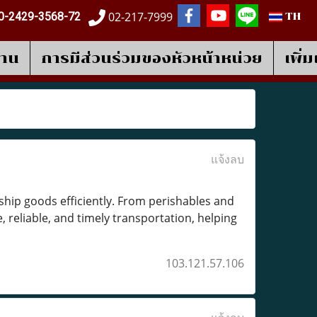
02-217-7999
0-2429-3568-72
TH
งาน
การมีส่วนร่วมของหัวหน้าหน่วย
เพิ่
แจ้งลบ
ship goods efficiently. From perishables and
, reliable, and timely transportation, helping
103.121.57.106