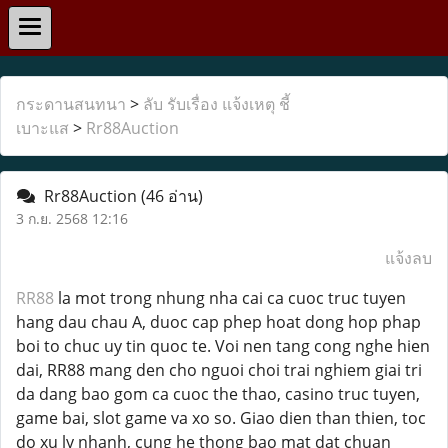
กระดานสนทนา
>
ลับ รับเรื่อง แจ้งเหตุ ชี้
เบาะแส
>
Rr88Auction
Rr88Auction
(46 อ่าน)
3 ก.ย. 2568 12:16
แจ้งลบ
RR88
la mot trong nhung nha cai ca cuoc truc tuyen
hang dau chau A, duoc cap phep hoat dong hop phap
boi to chuc uy tin quoc te. Voi nen tang cong nghe hien
dai, RR88 mang den cho nguoi choi trai nghiem giai tri
da dang bao gom ca cuoc the thao, casino truc tuyen,
game bai, slot game va xo so. Giao dien than thien, toc
do xu ly nhanh, cung he thong bao mat dat chuan