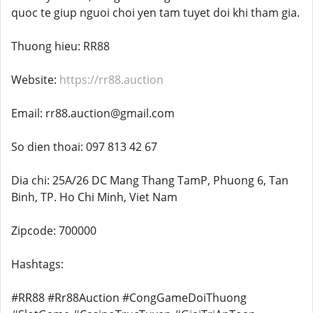
quoc te giup nguoi choi yen tam tuyet doi khi tham gia.
Thuong hieu: RR88
Website:
https://rr88.auction
Email: rr88.auction@gmail.com
So dien thoai: 097 813 42 67
Dia chi: 25A/26 DC Mang Thang TamP, Phuong 6, Tan
Binh, TP. Ho Chi Minh, Viet Nam
Zipcode: 700000
Hashtags:
#RR88 #Rr88Auction #CongGameDoiThuong