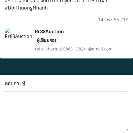
#SlotGame #CasinoTrucTuyen #GiaiTriAnToan
#DoiThuongNhanh
14.167.56.218
Rr88Auction
ผู้เยี่ยมชม
rahulsharma998851.58241@gmail.com
ตอบกระทู้