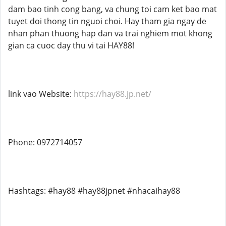
dam bao tinh cong bang, va chung toi cam ket bao mat
tuyet doi thong tin nguoi choi. Hay tham gia ngay de
nhan phan thuong hap dan va trai nghiem mot khong
gian ca cuoc day thu vi tai HAY88!
link vao Website:
https://hay88.jp.net/
Phone: 0972714057
Hashtags: #hay88 #hay88jpnet #nhacaihay88