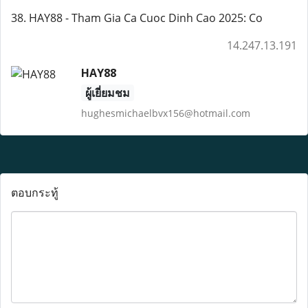
38. HAY88 - Tham Gia Ca Cuoc Dinh Cao 2025: Co
14.247.13.191
HAY88
ผู้เยี่ยมชม
hughesmichaelbvx156@hotmail.com
ตอบกระทู้