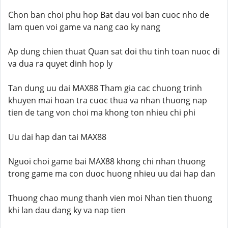
Chon ban choi phu hop Bat dau voi ban cuoc nho de
lam quen voi game va nang cao ky nang
Ap dung chien thuat Quan sat doi thu tinh toan nuoc di
va dua ra quyet dinh hop ly
Tan dung uu dai MAX88 Tham gia cac chuong trinh
khuyen mai hoan tra cuoc thua va nhan thuong nap
tien de tang von choi ma khong ton nhieu chi phi
Uu dai hap dan tai MAX88
Nguoi choi game bai MAX88 khong chi nhan thuong
trong game ma con duoc huong nhieu uu dai hap dan
Thuong chao mung thanh vien moi Nhan tien thuong
khi lan dau dang ky va nap tien