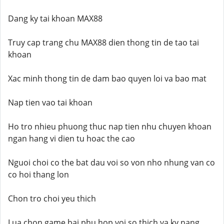
Dang ky tai khoan MAX88
Truy cap trang chu MAX88 dien thong tin de tao tai
khoan
Xac minh thong tin de dam bao quyen loi va bao mat
Nap tien vao tai khoan
Ho tro nhieu phuong thuc nap tien nhu chuyen khoan
ngan hang vi dien tu hoac the cao
Nguoi choi co the bat dau voi so von nho nhung van co
co hoi thang lon
Chon tro choi yeu thich
Lua chon game bai phu hop voi so thich va ky nang