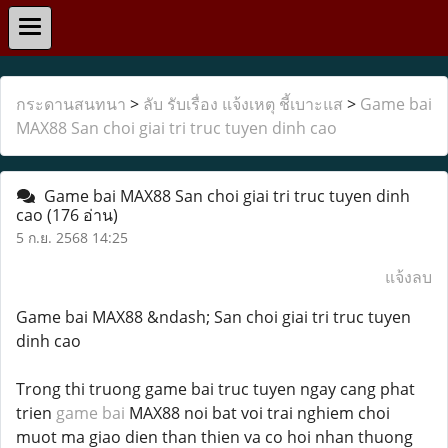
กระดานสนทนา
>
ลับ รับเรื่อง แจ้งเหตุ ชี้เบาะแส
>
Game bai
MAX88 San choi giai tri truc tuyen dinh cao
Game bai MAX88 San choi giai tri truc tuyen dinh
cao
(176 อ่าน)
5 ก.ย. 2568 14:25
แจ้งลบ
Game bai MAX88 &ndash; San choi giai tri truc tuyen
dinh cao
Trong thi truong game bai truc tuyen ngay cang phat
trien
game bai
MAX88 noi bat voi trai nghiem choi
muot ma giao dien than thien va co hoi nhan thuong