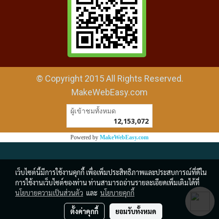
© Copyright 2015 All Rights Reserved.
MakeWebEasy.com
ผู้เข้าชมวันนี้
23,003
Powered by
MakeWebEasy.com
เว็บไซต์นี้มีการใช้งานคุกกี้ เพื่อเพิ่มประสิทธิภาพและประสบการณ์ที่ดีใน
การใช้งานเว็บไซต์ของท่าน ท่านสามารถอ่านรายละเอียดเพิ่มเติมได้ที่
นโยบายความเป็นส่วนตัว
และ
นโยบายคุกกี้
ตั้งค่าคุกกี้
ยอมรับทั้งหมด