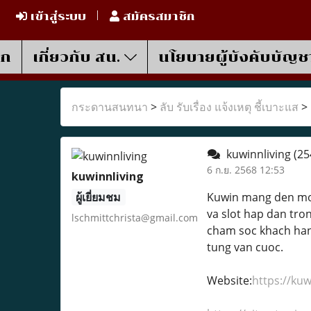
เข้าสู่ระบบ
สมัครสมาชิก
รก
เกี่ยวกับ สน.
นโยบายผู้บังคับบัญช
กระดานสนทนา
>
ลับ รับเรื่อง แจ้งเหตุ ชี้เบาะแส
>
kuwinnliving
(25
6 ก.ย. 2568 12:53
kuwinnliving
ผู้เยี่ยมชม
Kuwin mang den mot 
va slot hap dan tro
lschmittchrista@gmail.com
cham soc khach hang
tung van cuoc.
Website:
https://kuw