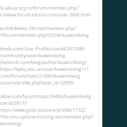
ol2-aksay.org.ru/forum/member.php?
p://www.forum.tdssim.com/user-3606.html
w.shiftdelete.10tl.net/member.php?
.nl/forum/member.php?53244-kuwinnliving
almelo.com/User-Profile/userId/2412389
/community/user/kuwinnliving
themirch.com/blog/author/kuwinnliving/
https://lqdoj.edu.vn/user/kuwinnliving111
.com/forum/topic/21685/kuwinnliving
u/users/profile.php?user_id=32890
follow.com/forum/topic/34492/kuwinnliving
userid/28173
https://www.golio.io/users/profile/17322
://forums.cyclone-hosting.net/member.php?
innliving/