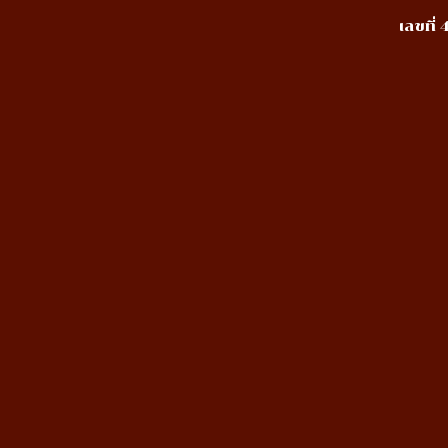
เลขที