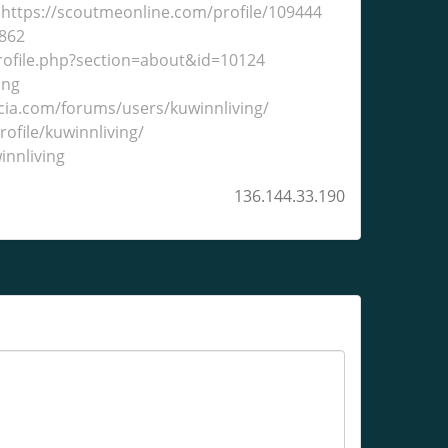
/
https://scoutmeonline.com/profile/109444
862
profile.php?section=about&id=10124
ing
ia.com/forums/users/kuwinnliving/
rofile/kuwinnliving/
innliving
136.144.33.190