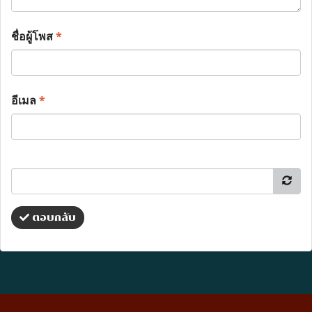
ชื่อผู้โพส
*
อีเมล
*
ตอบกลับ